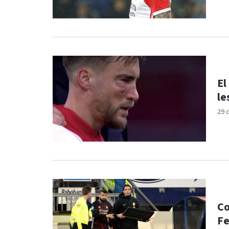
El
le
29 
Co
Fe