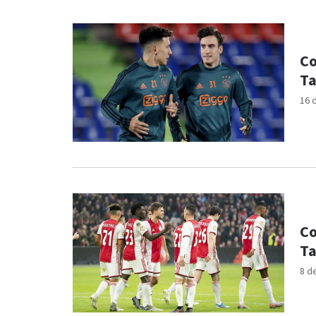
Co
Ta
16 
Co
Ta
8 d