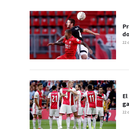
Pr
do
22 
El
ga
22 