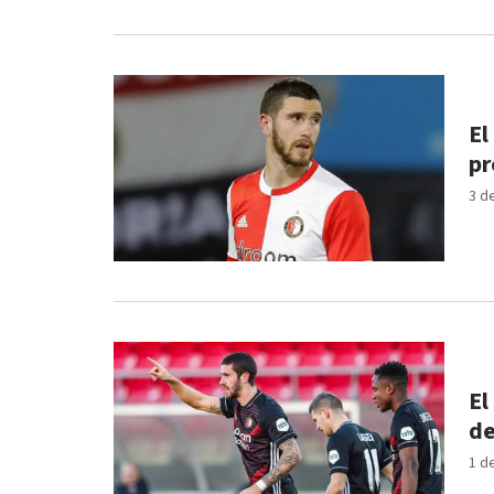
El
pr
3 d
El
de
1 d