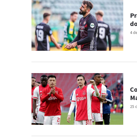
Pr
do
4 d
Co
Ma
25 