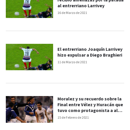
recibió amenazas por la patada
al entrerriano Larrivey
16 de Marzo de 2021
El entrerriano Joaquín Larrivey
hizo expulsar a Diego Braghieri
11 de Marzo de 2021
Moralez y su recuerdo sobre la
Final entre Vélez y Huracán que
tuvo como protagonista a al
entrerriano Larrivey
15 de Febrero de 2021