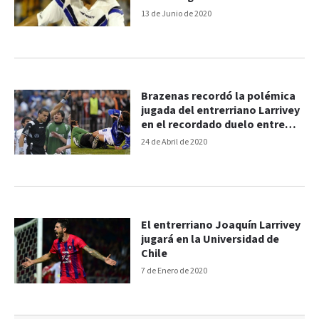
13 de Junio de 2020
Brazenas recordó la polémica
jugada del entrerriano Larrivey
en el recordado duelo entre
Vélez y Huracán
24 de Abril de 2020
El entrerriano Joaquín Larrivey
jugará en la Universidad de
Chile
7 de Enero de 2020