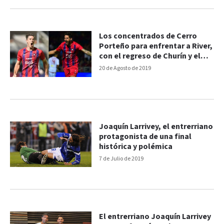
Los concentrados de Cerro
Porteño para enfrentar a River,
con el regreso de Churín y el
entrerriano Larrivey
20 de Agosto de 2019
Joaquín Larrivey, el entrerriano
protagonista de una final
histórica y polémica
7 de Julio de 2019
El entrerriano Joaquín Larrivey