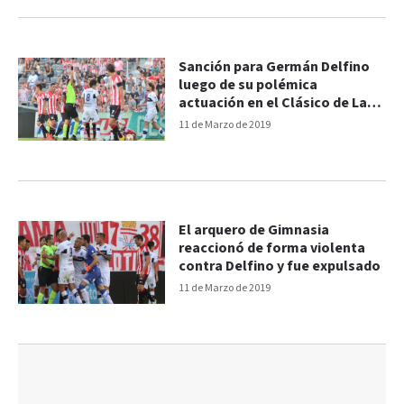
Sanción para Germán Delfino
luego de su polémica
actuación en el Clásico de La
Plata
11 de Marzo de 2019
El arquero de Gimnasia
reaccionó de forma violenta
contra Delfino y fue expulsado
11 de Marzo de 2019