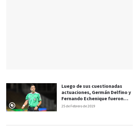
Luego de sus cuestionadas
actuaciones, Germán Delfino y
Fernando Echenique fueron
parados
25 de Febrero de 2019