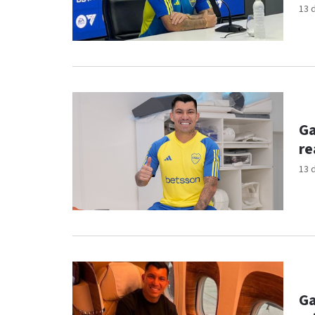
13 
Ga
re
13 
Ga