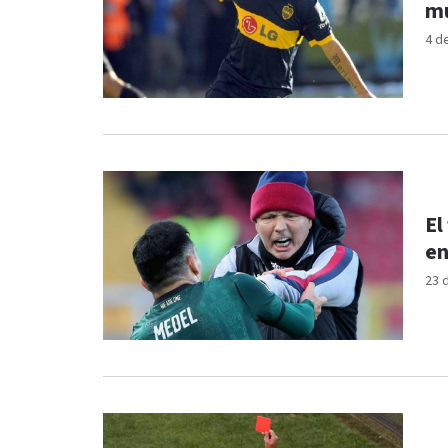
m
4 d
El
en
23 