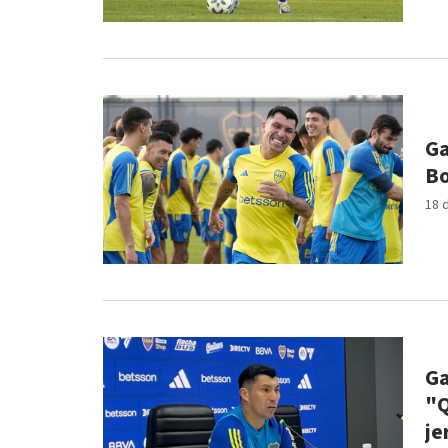
Ga
Bo
18 
Ga
"Q
je