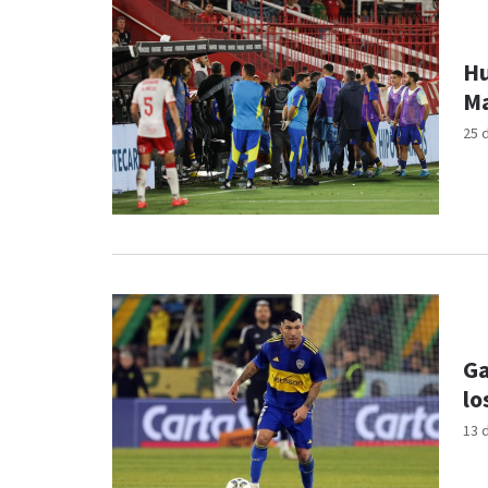
Hu
Ma
25 
Ga
lo
13 