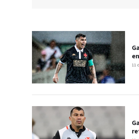
Ga
en
11 
Ga
re