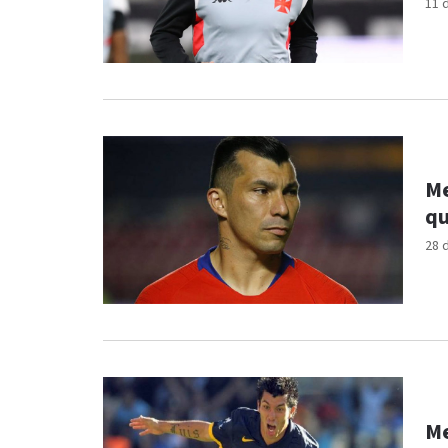
11 
Me
qu
28 
Me