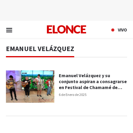
EN VIVO
VIVO
EMANUEL VELÁZQUEZ
Emanuel Velázquez y su
conjunto aspiran a consagrarse
en Festival de Chamamé de
Federal
6 de Enero de 2025