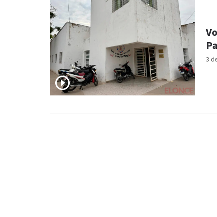
Vo
Pa
3 d