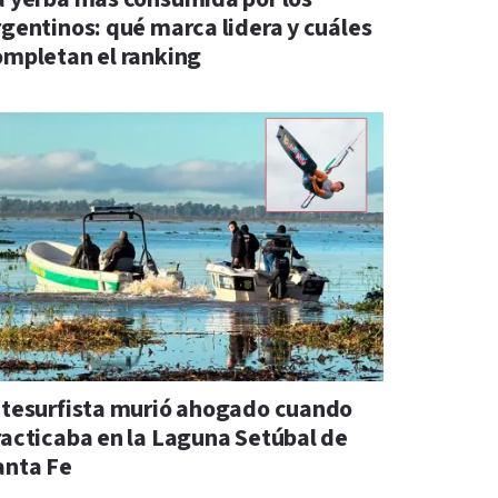
rgentinos: qué marca lidera y cuáles
ompletan el ranking
itesurfista murió ahogado cuando
racticaba en la Laguna Setúbal de
anta Fe