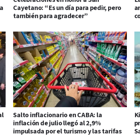
la
Cayetano: “Es un día para pedir, pero
a
también para agradecer”
c
al
Salto inflacionario en CABA: la
K
inflación de julio llegó al 2,9%
p
impulsada por el turismo y las tarifas
S