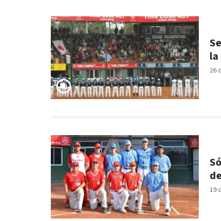
Se
la
26 
Só
de
19 