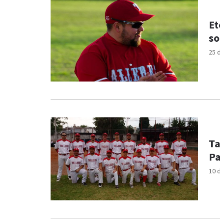
Et
so
25 
Ta
Pa
10 