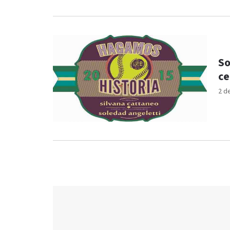
So
ce
2 d