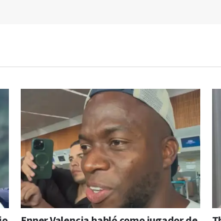
io
Enner Valencia habló como jugador de
T