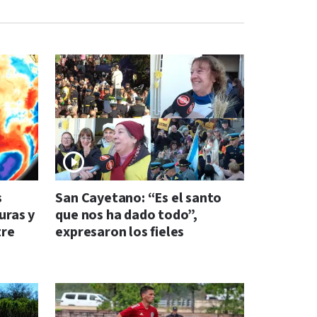
s
San Cayetano: “Es el santo
uras y
que nos ha dado todo”,
tre
expresaron los fieles