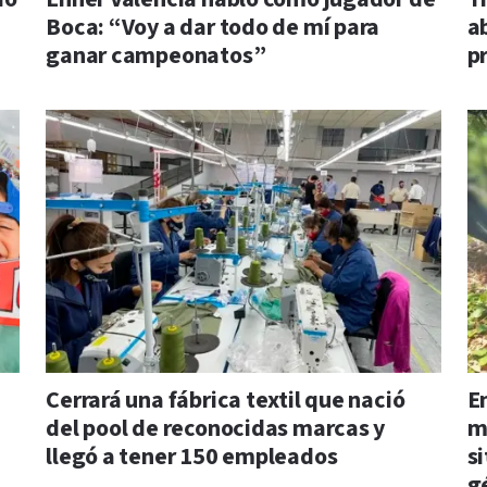
Boca: “Voy a dar todo de mí para
a
ganar campeonatos”
p
Cerrará una fábrica textil que nació
E
del pool de reconocidas marcas y
m
llegó a tener 150 empleados
s
g