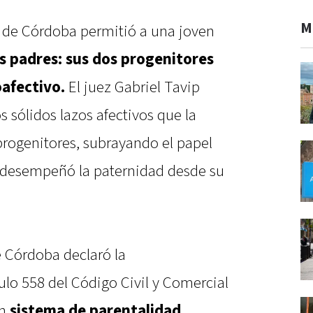
M
a de Córdoba permitió a una joven
res padres: sus dos progenitores
oafectivo.
El juez Gabriel Tavip
 sólidos lazos afectivos que la
progenitores, subrayando el papel
n desempeñó la paternidad desde su
e Córdoba declaró la
culo 558 del Código Civil y Comercial
un
sistema de parentalidad