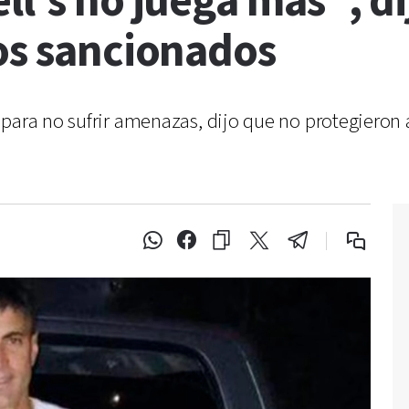
ll’s no juega más”, di
cos sancionados
para no sufrir amenazas, dijo que no protegieron a