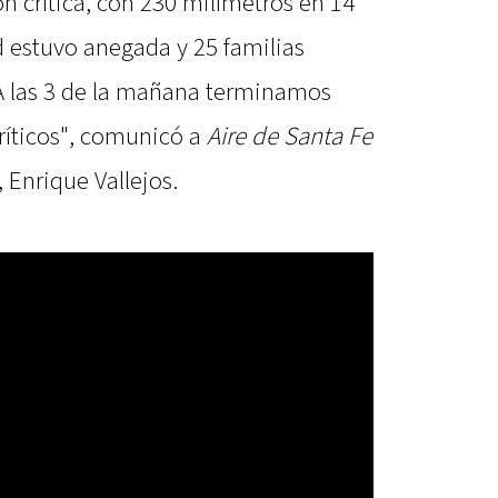
n crítica, con 230 milímetros en 14
d estuvo anegada y 25 familias
A las 3 de la mañana terminamos
ríticos", comunicó a
Aire de Santa Fe
 Enrique Vallejos.