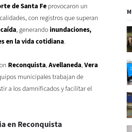
norte de Santa Fe
provocaron un
M
ocalidades, con registros que superan
 caída
, generando
inundaciones,
 en la vida cotidiana
.
son
Reconquista
,
Avellaneda
,
Vera
quipos municipales trabajan de
r a los damnificados y facilitar el
ia en Reconquista