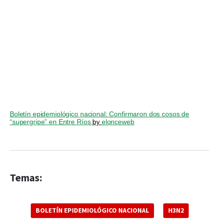
Boletín epidemiológico nacional: Confirmaron dos cosos de
“supergripe” en Entre Ríos
by
elonceweb
Temas:
BOLETÍN EPIDEMIOLÓGICO NACIONAL
H3N2