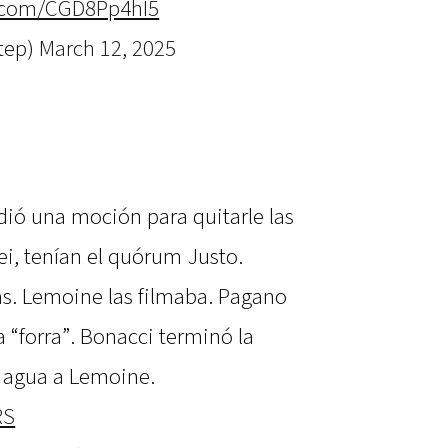
r.com/CGD8Pp4hI5
tep)
March 12, 2025
ió una moción para quitarle las
ei, tenían el quórum Justo.
s. Lemoine las filmaba. Pagano
ía “forra”. Bonacci terminó la
e agua a Lemoine.
RS