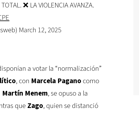
TOTAL. ❌ LA VIOLENCIA AVANZA.
CPE
esweb)
March 12, 2025
disponían a votar la “normalización”
lítico
, con
Marcela Pagano
como
n
Martín Menem
, se opuso a la
ntras que
Zago
, quien se distanció