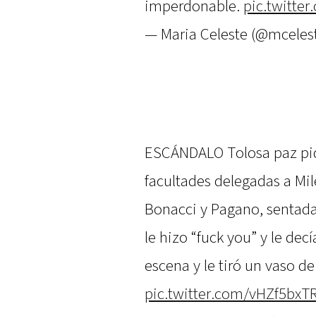
imperdonable.
pic.twitte
— Maria Celeste (@mceles
ESCÁNDALO Tolosa paz pid
facultades delegadas a Mil
Bonacci y Pagano, sentada
le hizo “fuck you” y le dec
escena y le tiró un vaso d
pic.twitter.com/vHZf5bxT