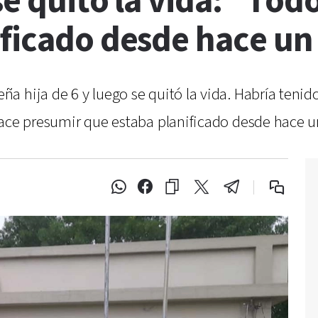
 se quitó la vida: “To
ificado desde hace u
a hija de 6 y luego se quitó la vida. Habría teni
hace presumir que estaba planificado desde hace u