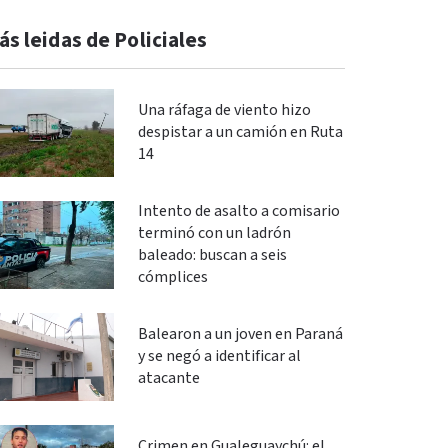
ás leidas de Policiales
Una ráfaga de viento hizo
despistar a un camión en Ruta
14
Intento de asalto a comisario
terminó con un ladrón
baleado: buscan a seis
cómplices
Balearon a un joven en Paraná
y se negó a identificar al
atacante
Crimen en Gualeguaychú: el