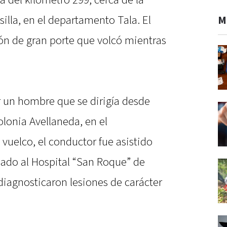
ra del kilómetro 299, cerca de la
lla, en el departamento Tala. El
M
ión de gran porte que volcó mientras
r un hombre que se dirigía desde
lonia Avellaneda, en el
vuelco, el conductor fue asistido
dado al Hospital “San Roque” de
 diagnosticaron lesiones de carácter