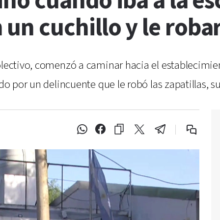
iño cuando iba a la es
n cuchillo y le robar
olectivo, comenzó a caminar hacia el establecimien
ado por un delincuente que le robó las zapatillas, s