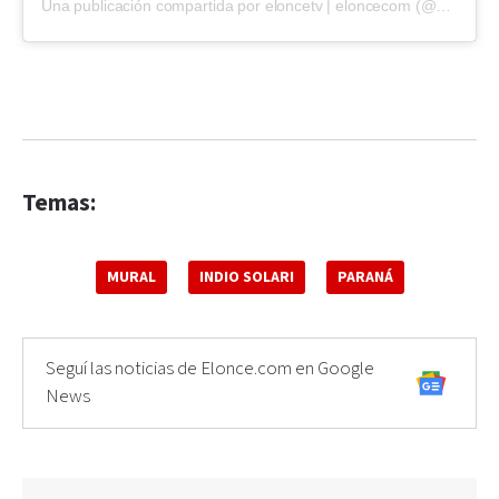
Una publicación compartida por eloncetv | eloncecom (@eloncecom)
Temas:
MURAL
INDIO SOLARI
PARANÁ
Seguí las noticias de Elonce.com en Google
News