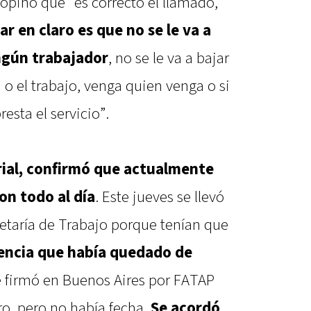
 opinó que “es correcto el llamado,
r en claro es que no se le va a
ngún trabajador
, no se le va a bajar
 o el trabajo, venga quien venga o si
esta el servicio”.
rial, confirmó que actualmente
n todo al día
. Este jueves se llevó
etaría de Trabajo porque tenían que
rencia que había quedado de
se firmó en Buenos Aires por FATAP
ro, pero no había fecha.
Se acordó