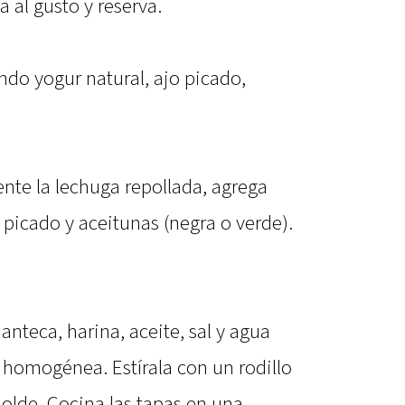
 al gusto y reserva.
ndo yogur natural, ajo picado,
ente la lechuga repollada, agrega
picado y aceitunas (negra o verde).
nteca, harina, aceite, sal y agua
 homogénea. Estírala con un rodillo
molde. Cocina las tapas en una