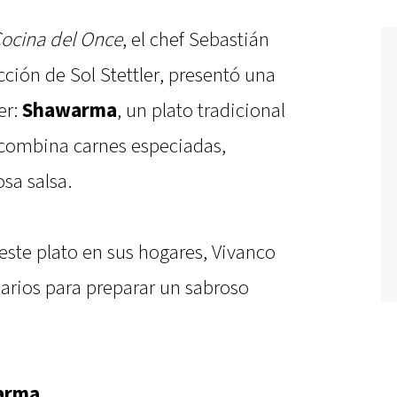
Cocina del Once
, el chef Sebastián
cción de Sol Stettler, presentó una
er:
Shawarma
, un plato tradicional
 combina carnes especiadas,
osa salsa.
este plato en sus hogares, Vivanco
sarios para preparar un sabroso
warma