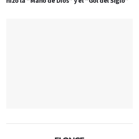
hizo la “Mano de Dios” y el “Gol del Siglo”