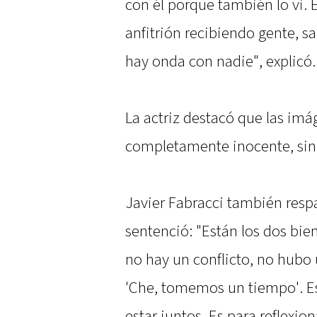
con él porque también lo vi. 
anfitrión recibiendo gente, 
hay onda con nadie", explicó.
La actriz destacó que las im
completamente inocente, sin
Javier Fabracci también respa
sentenció: "Están los dos bie
no hay un conflicto, no hubo 
'Che, tomemos un tiempo'. E
estar juntos. Es para reflexio