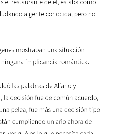
Es el restaurante de él, estaba como
saludando a gente conocida, pero no
ágenes mostraban una situación
 ninguna implicancia romántica.
ldó las palabras de Alfano y
n, la decisión fue de común acuerdo,
una pelea, fue más una decisión tipo
stán cumpliendo un año ahora de
nar, ver qué es lo que necesita cada