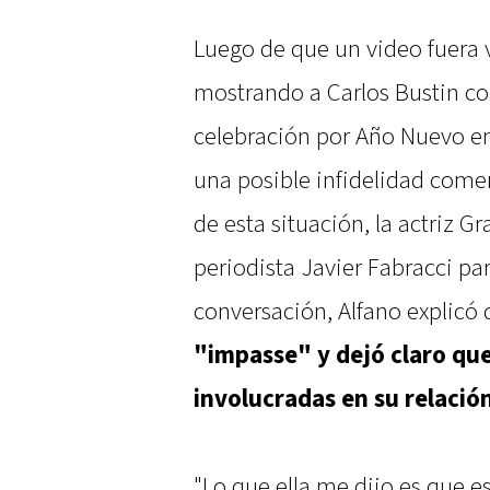
Luego de que un video fuera v
mostrando a Carlos Bustin co
celebración por Año Nuevo en
una posible infidelidad comen
de esta situación, la actriz G
periodista Javier Fabracci par
conversación, Alfano explicó
"impasse" y dejó claro qu
involucradas en su relació
"Lo que ella me dijo es que es