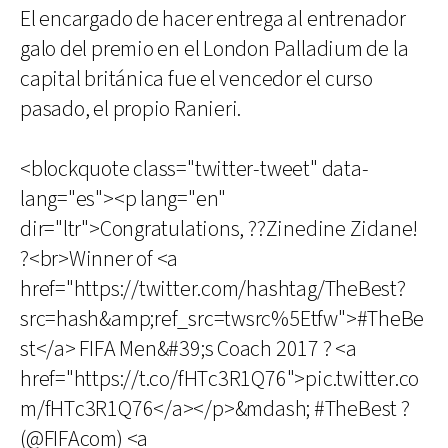
El encargado de hacer entrega al entrenador
galo del premio en el London Palladium de la
capital británica fue el vencedor el curso
pasado, el propio Ranieri.
<blockquote class="twitter-tweet" data-
lang="es"><p lang="en"
dir="ltr">Congratulations, ??Zinedine Zidane!
?<br>Winner of <a
href="https://twitter.com/hashtag/TheBest?
src=hash&amp;ref_src=twsrc%5Etfw">#TheBe
st</a> FIFA Men&#39;s Coach 2017 ? <a
href="https://t.co/fHTc3R1Q76">pic.twitter.co
m/fHTc3R1Q76</a></p>&mdash; #TheBest ?
(@FIFAcom) <a