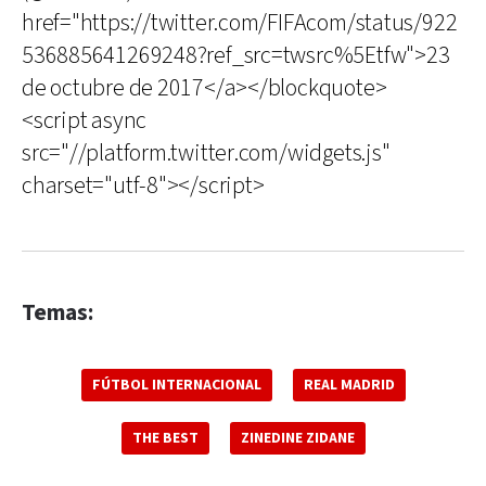
href="https://twitter.com/FIFAcom/status/922
536885641269248?ref_src=twsrc%5Etfw">23
de octubre de 2017</a></blockquote>
<script async
src="//platform.twitter.com/widgets.js"
charset="utf-8"></script>
Temas:
FÚTBOL INTERNACIONAL
REAL MADRID
THE BEST
ZINEDINE ZIDANE