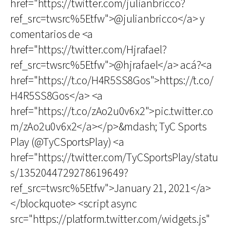
href="https://twitter.com/julianbricco?
ref_src=twsrc%5Etfw">@julianbricco</a> y
comentarios de <a
href="https://twitter.com/Hjrafael?
ref_src=twsrc%5Etfw">@hjrafael</a> acá?<a
href="https://t.co/H4R5SS8Gos">https://t.co/
H4R5SS8Gos</a> <a
href="https://t.co/zAo2u0v6x2">pic.twitter.co
m/zAo2u0v6x2</a></p>&mdash; TyC Sports
Play (@TyCSportsPlay) <a
href="https://twitter.com/TyCSportsPlay/statu
s/1352044729278619649?
ref_src=twsrc%5Etfw">January 21, 2021</a>
</blockquote> <script async
src="https://platform.twitter.com/widgets.js"