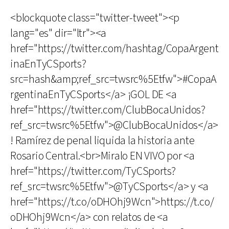
<blockquote class="twitter-tweet"><p
lang="es" dir="ltr"><a
href="https://twitter.com/hashtag/CopaArgent
inaEnTyCSports?
src=hash&amp;ref_src=twsrc%5Etfw">#CopaA
rgentinaEnTyCSports</a> ¡GOL DE <a
href="https://twitter.com/ClubBocaUnidos?
ref_src=twsrc%5Etfw">@ClubBocaUnidos</a>
! Ramírez de penal liquida la historia ante
Rosario Central.<br>Miralo EN VIVO por <a
href="https://twitter.com/TyCSports?
ref_src=twsrc%5Etfw">@TyCSports</a> y <a
href="https://t.co/oDHOhj9Wcn">https://t.co/
oDHOhj9Wcn</a> con relatos de <a