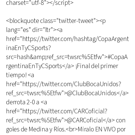
charset="utf-8"></script>
<blockquote class="twitter-tweet"><p
lang="es" dir="ltr"><a
href="https://twitter.com/hashtag/CopaArgent
inaEnTyCSports?
src=hash&amp;ref_src=twsrc%5Etfw">#CopaA
rgentinaEnTyCSports</a> ¡Final del primer
tiempo! <a
href="https://twitter.com/ClubBocaUnidos?
ref_src=twsrc%5Etfw">@ClubBocaUnidos</a>
derrota 2-0 a <a
href="https://twitter.com/CARCoficial?
ref_src=twsrc%5Etfw">@CARCoficial</a> con
goles de Medina y Ríos.<br>Miralo EN VIVO por