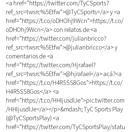
<a href="https://twitter.com/TyCSports?
ref_src=twsrc%5Etfw">@TyCSports</a> y <a
href="https://t.co/oDHOhj9Wcn">https://t.co/
oDHOhj9Wcn</a> con relatos de <a
href="https://twitter.com/julianbricco?
ref_src=twsrc%5Etfw">@julianbricco</a> y
comentarios de <a
href="https://twitter.com/Hjrafael?
ref_src=twsrc%5Etfw">@hjrafael</a> acá?<a
href="https://t.co/H4R5SS8Gos">https://t.co/
H4R5SS8Gos</a> <a
href="https://t.co/HHIjusdlJe">pic.twitter.com
/HHIjusdlJe</a></p>&mdash; TyC Sports Play
(@TyCSportsPlay) <a
href="https://twitter.com/TyCSportsPlay/statu