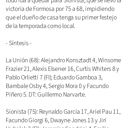
todo iba a quedar para Sionista, que se llevó la
victoria de Formosa por 75 a 68, impidiendo
que el dueño de casa tenga su primer festejo
de la temporada como local.
- Síntesis -
La Unión (68): Alejandro Konsztadt 4, Winsome
Frazier 21, Alexis Elsener 16, Curtis Whiters 8 y
Pablo Orlietti 7 (FI); Eduardo Gamboa 3,
Bambale Osby 4, Sergio Mora 0 y Facundo
Piñero 5. DT: Guillermo Narvarte.
Sionista (75): Reynaldo García 17, Ariel Pau 11,
Facundo Giorgi 6, Dwayne Jones 13 y Jiri