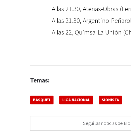
A las 21.30, Atenas-Obras (F
A las 21.30, Argentino-Peñaro
A las 22, Quimsa-La Unión (Chi
Temas:
BÁSQUET
LIGA NACIONAL
SIONISTA
Seguí las noticias de 