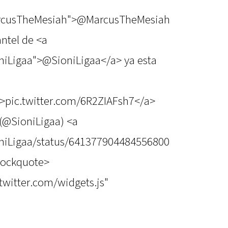
MarcusTheMesiah">@MarcusTheMesiah
antel de <a
oniLigaa">@SioniLigaa</a> ya esta
">pic.twitter.com/6R2ZIAFsh7</a>
(@SioniLigaa) <a
ioniLigaa/status/641377904484556800
lockquote>
.twitter.com/widgets.js"