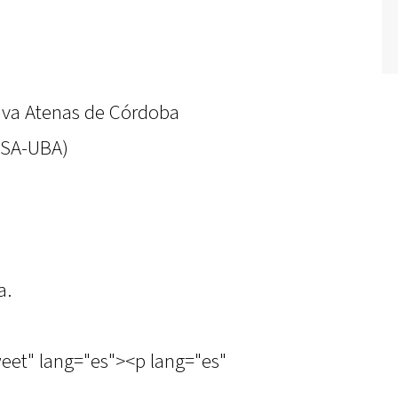
iva Atenas de Córdoba
USA-UBA)
a.
weet" lang="es"><p lang="es"