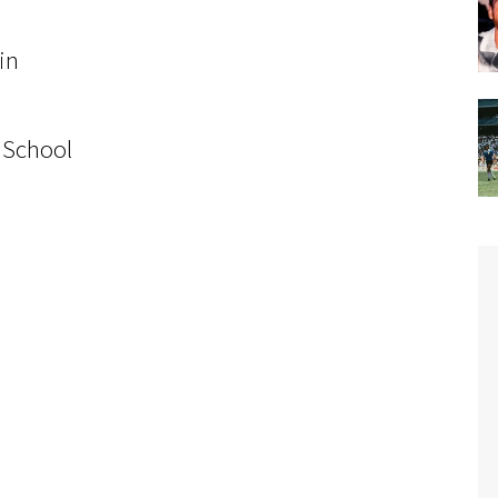
in
 School