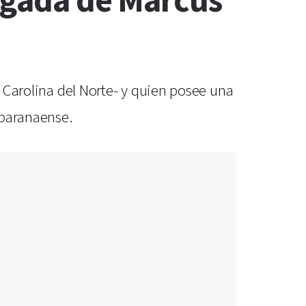
legada de Marcus
, Carolina del Norte- y quien posee una
 paranaense.