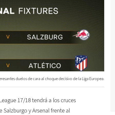
eresantes duelos de cara al choque decisivo de la Liga Europea.
League 17/18 tendrá a los cruces
 Salzburgo y Arsenal frente al