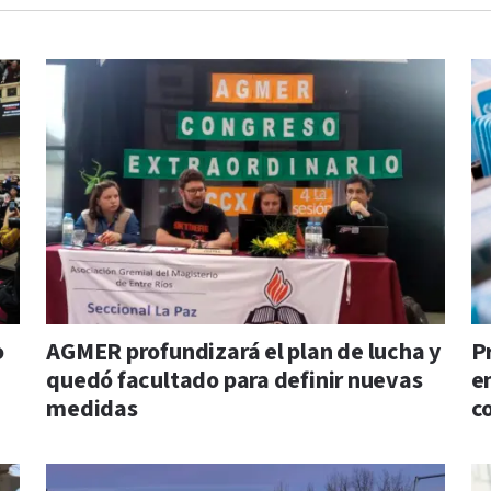
o
AGMER profundizará el plan de lucha y
P
quedó facultado para definir nuevas
e
medidas
c