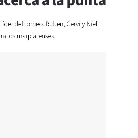
acerca a la punta
íder del torneo. Ruben, Cervi y Niell
ra los marplatenses.