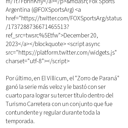
m/Tt7FbhnKhy</a></p>&mdash; Fox Sports
Argentina (@FOXSportsArg) <a
href="https://twitter.com/FOXSportsArg/status
/1737288736671465513?
ref_src=twsrc%5Etfw">December 20,
2023</a></blockquote> <script async
src="https://platform.twitter.com/widgets.js"
charset="utf-8"></script>
Por último, en El Villicum, el "Zorro de Paraná"
ganó la serie más veloz y le bastó con ser
cuarto para lograr su tercer título dentro del
Turismo Carretera con un conjunto que fue
contundente y regular durante toda la
temporada.