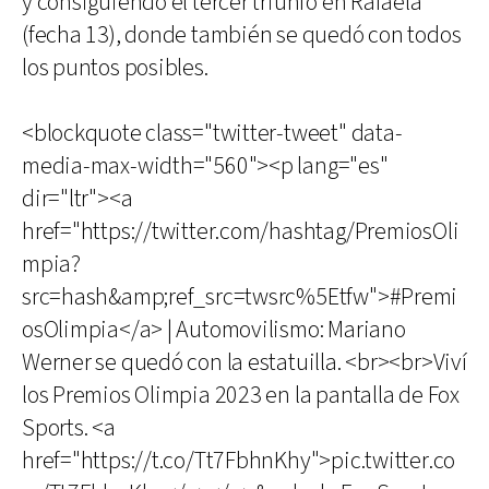
y consiguiendo el tercer triunfo en Rafaela
(fecha 13), donde también se quedó con todos
los puntos posibles.
<blockquote class="twitter-tweet" data-
media-max-width="560"><p lang="es"
dir="ltr"><a
href="https://twitter.com/hashtag/PremiosOli
mpia?
src=hash&amp;ref_src=twsrc%5Etfw">#Premi
osOlimpia</a> | Automovilismo: Mariano
Werner se quedó con la estatuilla. <br><br>Viví
los Premios Olimpia 2023 en la pantalla de Fox
Sports. <a
href="https://t.co/Tt7FbhnKhy">pic.twitter.co