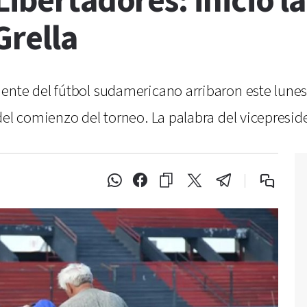
Libertadores: inició l
Grella
nte del fútbol sudamericano arribaron este lunes 
del comienzo del torneo. La palabra del vicepresid