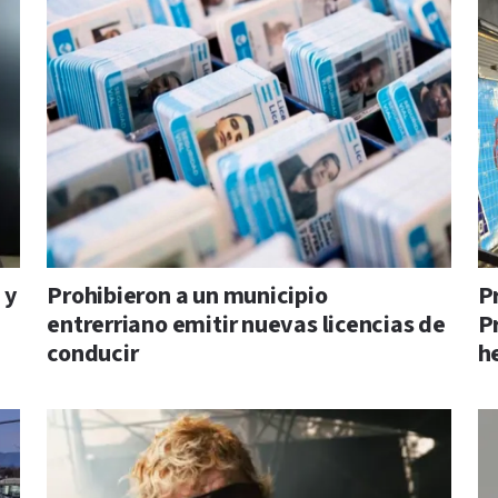
 y
Prohibieron a un municipio
P
entrerriano emitir nuevas licencias de
P
conducir
h