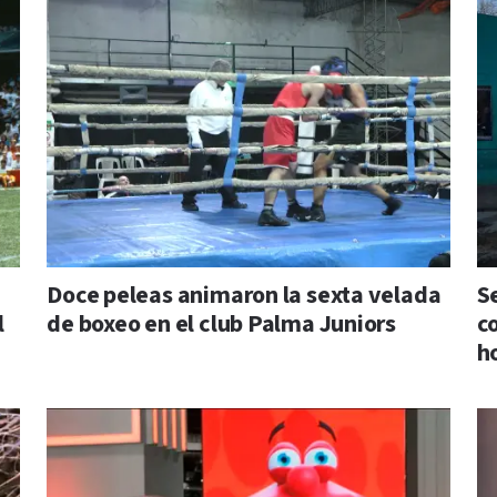
Doce peleas animaron la sexta velada
S
l
de boxeo en el club Palma Juniors
c
h