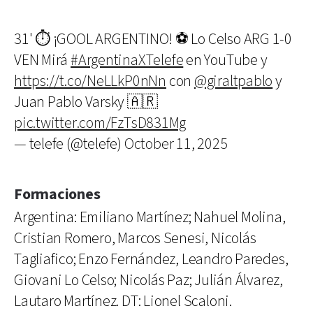
31' ⏱ ¡GOOL ARGENTINO! ⚽ Lo Celso ARG 1-0
VEN Mirá
#ArgentinaXTelefe
en YouTube y
https://t.co/NeLLkP0nNn
con
@giraltpablo
y
Juan Pablo Varsky 🇦🇷
pic.twitter.com/FzTsD831Mg
— telefe (@telefe)
October 11, 2025
Formaciones
Argentina: Emiliano Martínez; Nahuel Molina,
Cristian Romero, Marcos Senesi, Nicolás
Tagliafico; Enzo Fernández, Leandro Paredes,
Giovani Lo Celso; Nicolás Paz; Julián Álvarez,
Lautaro Martínez. DT: Lionel Scaloni.