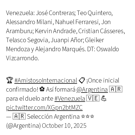
Venezuela: José Contreras; Teo Quintero,
Alessandro Milani, Nahuel Ferraresi, Jon
Aramburu; Kervin Andrade, Cristian Cásseres,
Telasco Segovia, Juanpi Añor; Gleiker
Mendoza y Alejandro Marqués. DT: Oswaldo
Vizcarrondo.
🏆
#AmistosoInternacional
📋 ¡Once inicial
confirmado! ⚽ Así formará
@Argentina
🇦🇷
para el duelo ante
#Venezuela
🇻🇪 💪
pic.twitter.com/XGpn2btMZC
— 🇦🇷 Selección Argentina ⭐⭐⭐
(@Argentina)
October 10, 2025