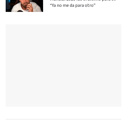
“Ya no me da para otro”