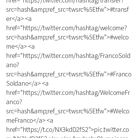
href="https://twitter.com/hashtag/transfer?
src=hash&amp;ref_src=twsrc%5Etfw">#transf
er</a> <a
href="https://twitter.com/hashtag/welcome?
src=hash&amp;ref_src=twsrc%5Etfw">#welco
me</a> <a
href="https://twitter.com/hashtag/FrancoSold
ano?
src=hash&amp;ref_src=twsrc%5Etfw">#Franco
Soldano</a> <a
href="https://twitter.com/hashtag/WelcomeFr
anco?
src=hash&amp;ref_src=twsrc%5Etfw">#Welco
meFranco</a> <a
href="https://t.co/NX3kdD2fS2">pic.twitter.co