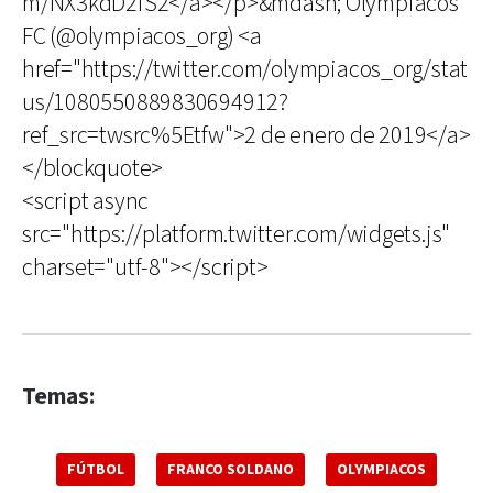
m/NX3kdD2fS2</a></p>&mdash; Olympiacos
FC (@olympiacos_org) <a
href="https://twitter.com/olympiacos_org/stat
us/1080550889830694912?
ref_src=twsrc%5Etfw">2 de enero de 2019</a>
</blockquote>
<script async
src="https://platform.twitter.com/widgets.js"
charset="utf-8"></script>
Temas:
FÚTBOL
FRANCO SOLDANO
OLYMPIACOS