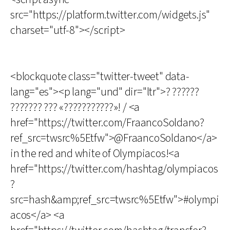
src="https://platform.twitter.com/widgets.js"
charset="utf-8"></script>
<blockquote class="twitter-tweet" data-
lang="es"><p lang="und" dir="ltr">? ??????
??????? ??? «???????????»! / <a
href="https://twitter.com/FraancoSoldano?
ref_src=twsrc%5Etfw">@FraancoSoldano</a>
in the red and white of Olympiacos!<a
href="https://twitter.com/hashtag/olympiacos
?
src=hash&amp;ref_src=twsrc%5Etfw">#olympi
acos</a> <a