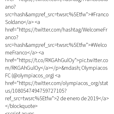
ano?
src=hash&amp;ref_src=twsrc%5Etfw">#Franco
Soldano</a> <a
href="https://twitter.com/hashtag/WelcomeFr
anco?
src=hash&amp;ref_src=twsrc%5Etfw">#Welco
meFranco</a> <a
href="https://t.co/RKGAhGulOy">pic.twitter.co
m/RKGAhGulOy</a></p>&mdash; Olympiacos
FC (@olympiacos_org) <a
href="https://twitter.com/olympiacos_org/stat
us/1080547494759727105?
ref_src=twsrc%5Etfw">2 de enero de 2019</a>
</blockquote>
<script async