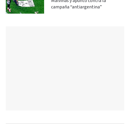
Malvinas y apuntó contra la
campaña “antiargentina”