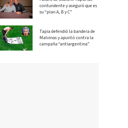
contundente y aseguró que es
su “plan A, B y C”
Tapia defendió la bandera de
Malvinas y apuntó contra la
campaña “antiargentina”