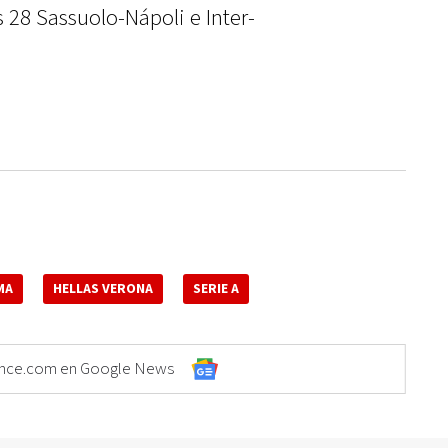
s 28 Sassuolo-Nápoli e Inter-
MA
HELLAS VERONA
SERIE A
Elonce.com en Google News