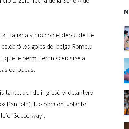
ció la 21ra. fecha de la Serie A de
M
tal italiana vibró con el debut de De
 celebró los goles del belga Romelu
i, que le permitieron acercarse a
pas europeas.
isitante, donde ingresó el delantero
x Banfield), fue obra del volante
lejó 'Soccerway'.