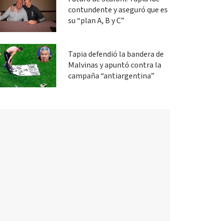
contundente y aseguró que es
su “plan A, B y C”
Tapia defendió la bandera de
Malvinas y apuntó contra la
campaña “antiargentina”