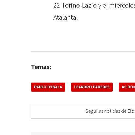
22 Torino-Lazio y el miércole
Atalanta.
Temas:
PAULO DYBALA
LEANDRO PAREDES
AS RO
Seguí las noticias de 