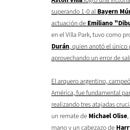
Aston
Villa
logró una victoria
superando 1-0 al
Bayern
Mú
actuación de
Emiliano "Dib
en el Villa Park, tuvo como 
Durán
, quien anotó el único 
aprovechando un error de sa
El arquero argentino, camp
América, fue fundamental par
realizando tres atajadas cruci
un remate de
Michael
Olise
,
mano y un cabezazo de
Harr