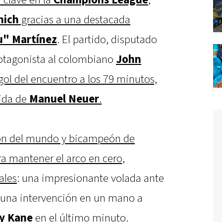
 clave en la
Champions
League
,
nich
gracias a una destacada
u" Martínez
. El partido, disputado
protagonista al colombiano
John
gol del encuentro a los 79 minutos,
lida de
Manuel
Neuer
.
eón del mundo y bicampeón de
a mantener el arco en cero,
ales
: una impresionante volada ante
 una intervención en un mano a
y
Kane
en el último minuto.