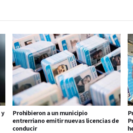
 y
Prohibieron a un municipio
P
entrerriano emitir nuevas licencias de
P
conducir
h