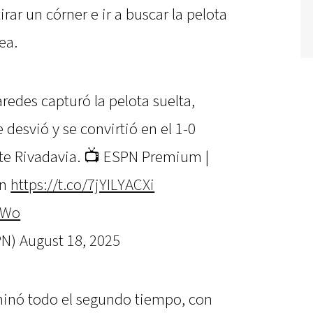
irar un córner e ir a buscar la pelota
ea.
edes capturó la pelota suelta,
e desvió y se convirtió en el 1-0
te Rivadavia. 📺 ESPN Premium |
en
https://t.co/7jYILYACXi
EWo
PN)
August 18, 2025
inó todo el segundo tiempo, con