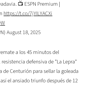
ivadavia. 📺 ESPN Premium |
en
https://t.co/7jYILYACXi
IyW
PN)
August 18, 2025
remate a los 45 minutos del
resistencia defensiva de "La Lepra"
a de Centurión para sellar la goleada
 así el ansiado triunfo después de 12