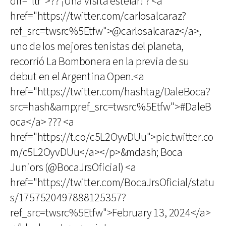
dir="ltr">?? ¡Una visita estelar! ? <a
href="https://twitter.com/carlosalcaraz?
ref_src=twsrc%5Etfw">@carlosalcaraz</a>,
uno de los mejores tenistas del planeta,
recorrió La Bombonera en la previa de su
debut en el Argentina Open.<a
href="https://twitter.com/hashtag/DaleBoca?
src=hash&amp;ref_src=twsrc%5Etfw">#DaleB
oca</a> ??? <a
href="https://t.co/c5L2OyvDUu">pic.twitter.co
m/c5L2OyvDUu</a></p>&mdash; Boca
Juniors (@BocaJrsOficial) <a
href="https://twitter.com/BocaJrsOficial/statu
s/1757520497888125357?
ref_src=twsrc%5Etfw">February 13, 2024</a>