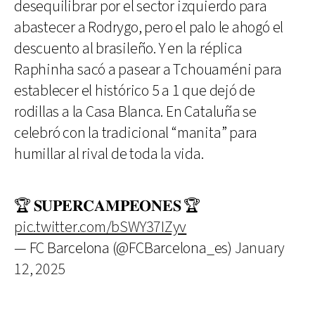
desequilibrar por el sector izquierdo para
abastecer a Rodrygo, pero el palo le ahogó el
descuento al brasileño. Y en la réplica
Raphinha sacó a pasear a Tchouaméni para
establecer el histórico 5 a 1 que dejó de
rodillas a la Casa Blanca. En Cataluña se
celebró con la tradicional “manita” para
humillar al rival de toda la vida.
🏆 𝐒𝐔𝐏𝐄𝐑𝐂𝐀𝐌𝐏𝐄𝐎𝐍𝐄𝐒 🏆
pic.twitter.com/bSWY37IZyv
— FC Barcelona (@FCBarcelona_es)
January
12, 2025