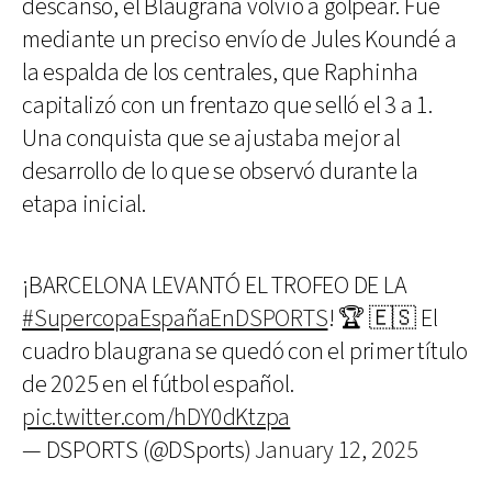
descanso, el Blaugrana volvió a golpear. Fue
mediante un preciso envío de Jules Koundé a
la espalda de los centrales, que Raphinha
capitalizó con un frentazo que selló el 3 a 1.
Una conquista que se ajustaba mejor al
desarrollo de lo que se observó durante la
etapa inicial.
¡BARCELONA LEVANTÓ EL TROFEO DE LA
#SupercopaEspañaEnDSPORTS
! 🏆 🇪🇸 El
cuadro blaugrana se quedó con el primer título
de 2025 en el fútbol español.
pic.twitter.com/hDY0dKtzpa
— DSPORTS (@DSports)
January 12, 2025